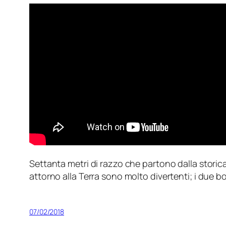
Settanta metri di razzo che partono dalla stori
attorno alla Terra sono molto divertenti; i due 
07/02/2018