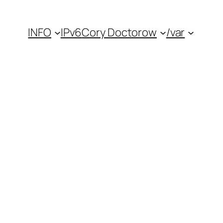
INFO
IPv6
Cory Doctorow
/var