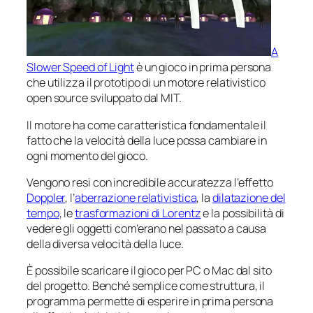
A
Slower Speed of Light
è un gioco in prima persona
che utilizza il prototipo di un motore relativistico
open source sviluppato dal MIT.
Il motore ha come caratteristica fondamentale il
fatto che la velocità della luce possa cambiare in
ogni momento del gioco.
Vengono resi con incredibile accuratezza l’effetto
Doppler
, l’
aberrazione relativistica
, la
dilatazione del
tempo
, le
trasformazioni di Lorentz
e la possibilità di
vedere gli oggetti com’erano nel passato a causa
della diversa velocità della luce.
È possibile scaricare il gioco per PC o Mac dal sito
del progetto. Benché semplice come struttura, il
programma permette di esperire in prima persona