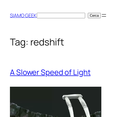
Vai
al
SIAMO GEEK
Cerca
Cerca
contenuto
Tag:
redshift
A Slower Speed of Light