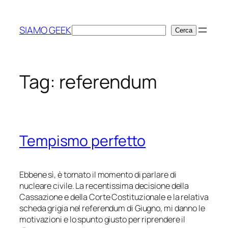
Vai
al
SIAMO GEEK
Cerca
Cerca
contenuto
Tag:
referendum
Tempismo perfetto
Ebbene sì, è tornato il momento di parlare di
nucleare civile. La recentissima decisione della
Cassazione e della Corte Costituzionale e la relativa
scheda grigia nel referendum di Giugno, mi danno le
motivazioni e lo spunto giusto per riprendere il