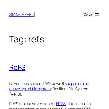
Vai
al
SIAMO GEEK
Cerca
Cerca
contenuto
Tag:
refs
ReFS
La versione server di Windows 8
supporterà un
nuovo tipo di file system
: Resilient File System
(ReFS).
ReFS è la nuova versione di
NTFS
, da cui eredita
molte caratteristiche. Molte API usate per NTFS