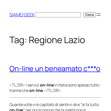
Vai
al
SIAMO GEEK
Cerca
Cerca
contenuto
Tag:
Regione Lazio
On-line un beneamato c***o
<TL;DR> I servizi
on-line
in Italia sono spesso tutto
tranne che
on-line
</TL;DR>
Quante volte vi è capitato di sentirvi dire “
si fa tutto
on-line
” per poi scoprire che la realtà non è