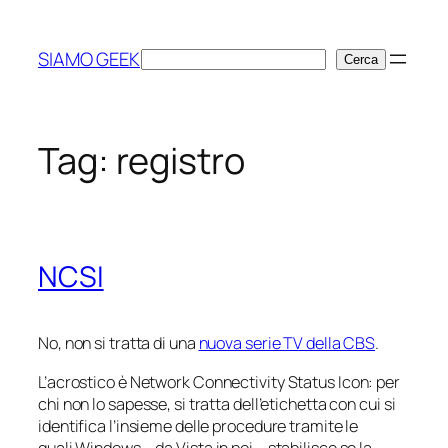
Vai
al
SIAMO GEEK
Cerca
Cerca
contenuto
Tag:
registro
NCSI
No, non si tratta di una
nuova serie TV della CBS
.
L’acrostico è
Network Connectivity Status Icon
: per
chi non lo sapesse, si tratta dell’etichetta con cui si
identifica l’insieme delle procedure tramite le
quali Windows – da
Vista
in poi – stabilisce se la