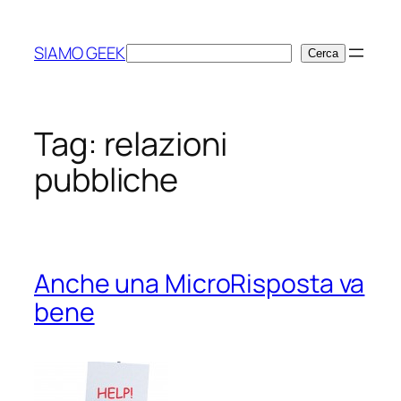
Vai
al
SIAMO GEEK
Cerca
Cerca
contenuto
Tag:
relazioni
pubbliche
Anche una MicroRisposta va
bene