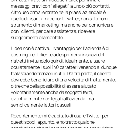
messaggi brevi con “allegati” a uno o più contatti.
Altro uso ormai entrato nella prassi aziendale è
quello di usare un account Twitter, non solo come
strumento di marketing, ma anche per comunicare
con i clienti: per dare assistenza, ricevere
suggerimenti o lamentele.
L’idea non è cattiva: il vantaggio per l’azienda è di
costringere il cliente ad esprimersi in spazi del
ristretti invitandolo quindi, idealmente, a usare
oculatamente i suoi 140 caratteri venendo al dunque
tralasciando fronzoli inutili. D’altra parte, il cliente
dovrebbe beneficiare di una velocità di trattamento,
oltre che della possibilità di essere aiutato
volontariamente anche da soggetti terzi,
eventualmente non legati all’azienda, ma
semplicemente lettori casuali.
Recentemente mi è capitato di usare Twitter per
questi scopi, appunto, e ho tratto qualche