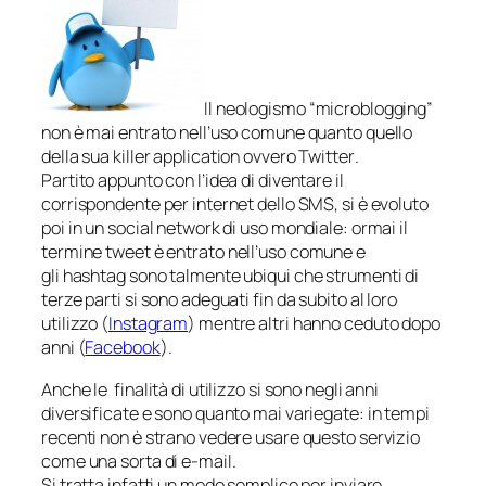
Il neologismo “microblogging”
non è mai entrato nell’uso comune quanto quello
della sua
killer application
ovvero
Twitter
.
Partito appunto con l’idea di diventare il
corrispondente per internet dello SMS, si è evoluto
poi in un social network di uso mondiale: ormai il
termine
tweet
è entrato nell’uso comune e
gli
hashtag
sono talmente ubiqui che strumenti di
terze parti si sono adeguati fin da subito al loro
utilizzo (
Instagram
) mentre altri hanno ceduto dopo
anni (
Facebook
).
Anche le finalità di utilizzo si sono negli anni
diversificate e sono quanto mai variegate: in tempi
recenti non è strano vedere usare questo servizio
come una sorta di e-mail.
Si tratta infatti un modo semplice per inviare