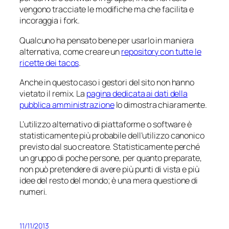
vengono tracciate le modifiche ma che facilita e
incoraggia i
fork
.
Qualcuno ha pensato bene per usarlo in maniera
alternativa, come creare un
repository con tutte le
ricette dei tacos
.
Anche in questo caso i gestori del sito non hanno
vietato il
remix
. La
pagina dedicata ai dati della
pubblica amministrazione
lo dimostra chiaramente.
L’utilizzo alternativo di piattaforme o software è
statisticamente più probabile dell’utilizzo
canonico
previsto dal suo creatore. Statisticamente perché
un gruppo di poche persone, per quanto preparate,
non può pretendere di avere più punti di vista e più
idee del resto del mondo; è una mera questione di
numeri.
11/11/2013