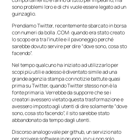
sono problemi loro e di chi vuole essere legato ad un
guinzaglio.
Prendiamo Twitter, recentemente sbarcato in borsa
con numeri da bolla .COM: quando era stato creato
lo scopo era tra l’inutile e il pavoneggio perché
sarebbe dovuto servire per dire “dove sono, cosa sto
facendo”.
Nel tempo qualcuno ha iniziato ad utilizzarlo per
scopi più utili e adesso è diventato simile ad una
grande agenzia stampa con notizie battute quasi
prima su Twitter, quando Twitter stesso non è la
fonte primaria. Verrebbe da supporre che se i
creatori avessero vietato questa trasformazione e
avessero imposto agli utenti di dire solamente “dove
sono, cosa sto facendo”, il sito sarebbe stato
abbandonato da tempo dagli utenti.
Discorso analogo vale per github, un servizio nato
per scrivere software in gruppo, in cui non solo