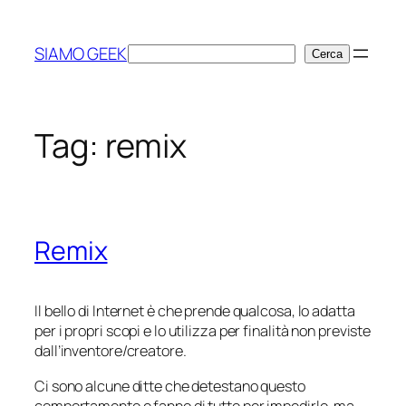
Vai
al
SIAMO GEEK
Cerca
Cerca
contenuto
Tag:
remix
Remix
Il bello di Internet è che prende qualcosa, lo adatta
per i propri scopi e lo utilizza per finalità non previste
dall’inventore/creatore.
Ci sono alcune ditte che detestano questo
comportamento e fanno di tutto per impedirlo, ma