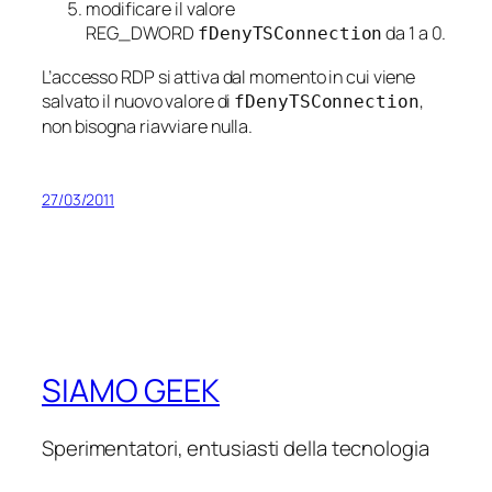
modificare il valore
REG_DWORD
da 1 a 0.
fDenyTSConnection
L’accesso RDP si attiva dal momento in cui viene
salvato il nuovo valore di
,
fDenyTSConnection
non bisogna riavviare nulla.
27/03/2011
SIAMO GEEK
Sperimentatori, entusiasti della tecnologia