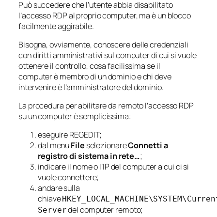
Può succedere che l’utente abbia disabilitato
l’accesso RDP al proprio computer, ma è un blocco
facilmente aggirabile.
Bisogna, ovviamente, conoscere delle credenziali
con diritti amministrativi sul computer di cui si vuole
ottenere il controllo, cosa facilissima se il
computer è membro di un dominio e chi deve
intervenire è l’amministratore del dominio.
La procedura per abilitare da remoto l’accesso RDP
su un computer è semplicissima:
eseguire REGEDIT;
dal menu
File
selezionare
Connetti a
registro di sistema in rete…
;
indicare il nome o l’IP del computer a cui ci si
vuole connettere;
andare sulla
chiave
HKEY_LOCAL_MACHINE\SYSTEM\Curren
del computer remoto;
Server