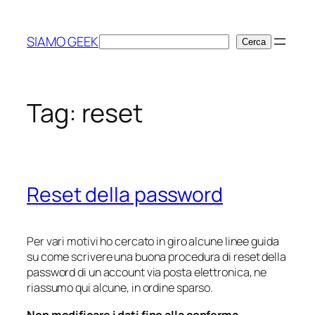
Vai
al
SIAMO GEEK
Cerca
Cerca
contenuto
Tag:
reset
Reset della password
Per vari motivi ho cercato in giro alcune linee guida
su come scrivere una buona procedura di reset della
password di un account via posta elettronica, ne
riassumo qui alcune, in ordine sparso.
Non modificare i dati fino alla conferma