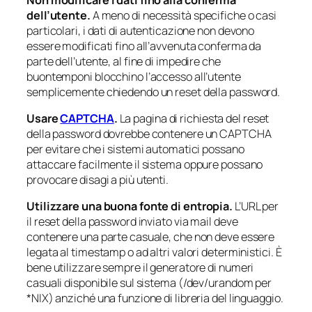
dell’utente.
A meno di necessità specifiche o casi
particolari, i dati di autenticazione non devono
essere modificati fino all’avvenuta conferma da
parte dell’utente, al fine di impedire che
buontemponi blocchino l’accesso all’utente
semplicemente chiedendo un reset della password.
Usare
CAPTCHA
.
La pagina di richiesta del reset
della password dovrebbe contenere un CAPTCHA
per evitare che i sistemi automatici possano
attaccare facilmente il sistema oppure possano
provocare disagi a più utenti.
Utilizzare una buona fonte di entropia.
L’URL per
il reset della password inviato via mail deve
contenere una parte casuale, che non deve essere
legata al timestamp o ad altri valori deterministici. È
bene utilizzare sempre il generatore di numeri
casuali disponibile sul sistema (/dev/urandom per
*NIX) anziché una funzione di libreria del linguaggio.