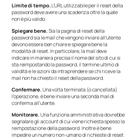
Limite di tempo.
L’URL utilizzabile per il reset della
password deve avere una scadenza oltre la quale
non è più valido.
Spiegare bene.
Sia la pagina di reset della
password sia le mail che vengono inviare all’utente
devono essere ben chiare e spiegare bene la
modalità di reset. In particolare, la mail deve
indicare in maniera precisa il nome del sito di cui si
sta reimpostando la password, il termine ultimo di
validità e le azioni da intraprendere se chi riceve la
mail non ha chiesto il reset della password.
Confermare.
Una volta terminata (o cancellata)
l’operazione, è bene inviare una seconda mail di
conferma all’utente.
Monitorare.
Una funziona amministrativa dovrebbe
segnalare gli account di cui viene richiesta spesso la
reimpostazione della password. Inoltre è bene
impedire un numero
non-umano
di richieste di reset