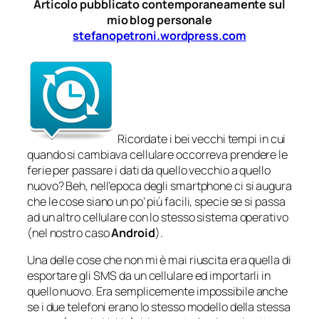
Articolo pubblicato contemporaneamente sul
mio blog personale
stefanopetroni.wordpress.com
Ricordate i bei vecchi tempi in cui
quando si cambiava cellulare occorreva prendere le
ferie per passare i dati da quello vecchio a quello
nuovo? Beh, nell’epoca degli smartphone ci si augura
che le cose siano un po’ più facili, specie se si passa
ad un altro cellulare con lo stesso sistema operativo
(nel nostro caso
Android
).
Una delle cose che non mi è mai riuscita era quella di
esportare gli SMS da un cellulare ed importarli in
quello nuovo. Era semplicemente impossibile anche
se i due telefoni erano lo stesso modello della stessa