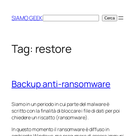
Vai
al
SIAMO GEEK
Cerca
Cerca
contenuto
Tag:
restore
Backup anti-ransomware
Siamo in un periodo in cui parte del malware è
scritto con la finalità di bloccare i file di dati per poi
chiedere un riscatto (
ransomware
).
In questo momento il
ransomware
è diffuso in
ambiente Windows, ma presumere di essere immuni