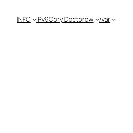
INFO
IPv6
Cory Doctorow
/var