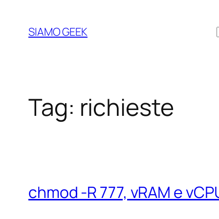
Vai
al
SIAMO GEEK
contenuto
Tag:
richieste
chmod -R 777, vRAM e vCP