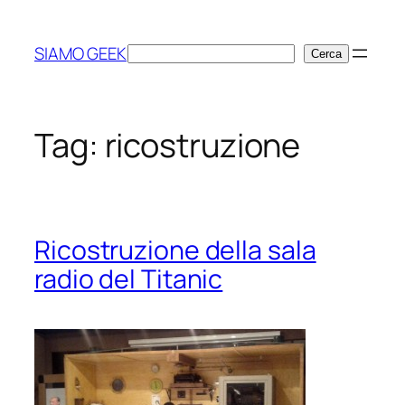
Vai
al
SIAMO GEEK
Cerca
Cerca
contenuto
Tag:
ricostruzione
Ricostruzione della sala
radio del Titanic