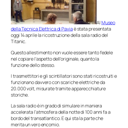
Al
Museo
della Tecnica Elettrica di Pavia
è stata presentata
oggi 14 aprile la ricostruzione della sala radio del
Titanic.
Questo allestimento non vuole essere tanto fedele
nel copiare l’aspetto dell’originale, quanto la
funzione dello stesso.
I trasmettitori e gli scintillatori sono stati ricostruiti e
funzionano davvero con scariche elettriche da
20.000 volt, misurate tramite apparecchiature
storiche.
La sala radio è in grado di simulare in maniera
accelerata l’atmosfera della notte di 100 anni fa a
bordo del transatlantico. E qui sta la parte che
merita un vero encomio.