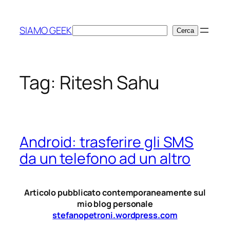
Vai
al
SIAMO GEEK
Cerca
Cerca
contenuto
Tag:
Ritesh Sahu
Android: trasferire gli SMS
da un telefono ad un altro
Articolo pubblicato contemporaneamente sul
mio blog personale
stefanopetroni.wordpress.com