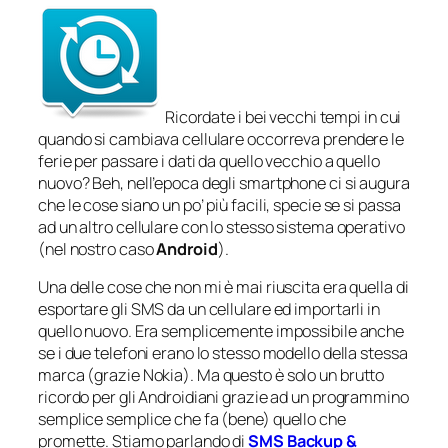
Ricordate i bei vecchi tempi in cui
quando si cambiava cellulare occorreva prendere le
ferie per passare i dati da quello vecchio a quello
nuovo? Beh, nell’epoca degli smartphone ci si augura
che le cose siano un po’ più facili, specie se si passa
ad un altro cellulare con lo stesso sistema operativo
(nel nostro caso
Android
).
Una delle cose che non mi è mai riuscita era quella di
esportare gli SMS da un cellulare ed importarli in
quello nuovo. Era semplicemente impossibile anche
se i due telefoni erano lo stesso modello della stessa
marca (
grazie Nokia
). Ma questo è solo un brutto
ricordo per gli Androidiani grazie ad un programmino
semplice semplice che fa (bene) quello che
promette. Stiamo parlando di
SMS Backup &