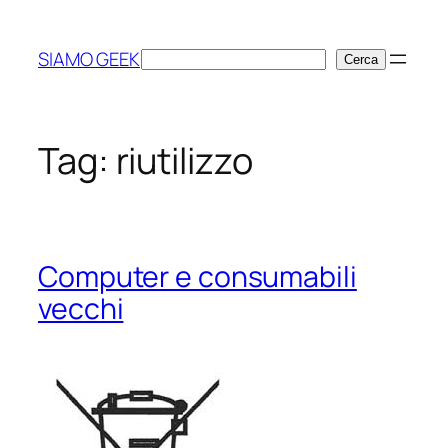
Vai
al
SIAMO GEEK
Cerca
Cerca
contenuto
Tag:
riutilizzo
Computer e consumabili
vecchi