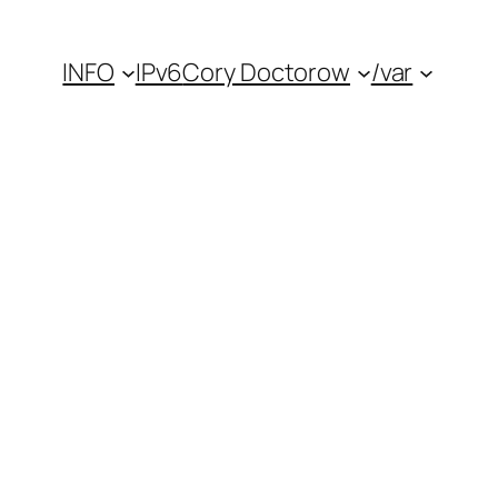
INFO
IPv6
Cory Doctorow
/var