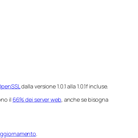
OpenSSL
dalla versione 1.0.1 alla 1.0.1f incluse.
ono il
66% dei server web
, anche se bisogna
 aggiornamento
.