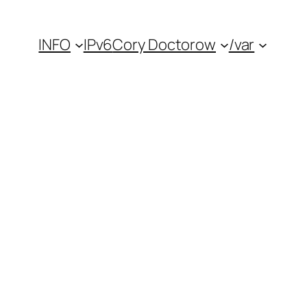
INFO
IPv6
Cory Doctorow
/var