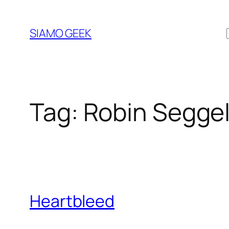
Vai
al
SIAMO GEEK
contenuto
Tag:
Robin Segge
Heartbleed