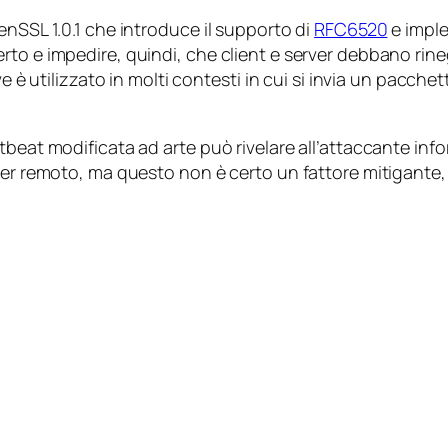
enSSL 1.0.1 che introduce il supporto di
RFC6520
e imple
rto e impedire, quindi, che client e server debbano ri
ve è utilizzato in molti contesti in cui si invia un pacche
beat modificata ad arte può rivelare all’attaccante inform
rver remoto, ma questo non è certo un fattore mitigante