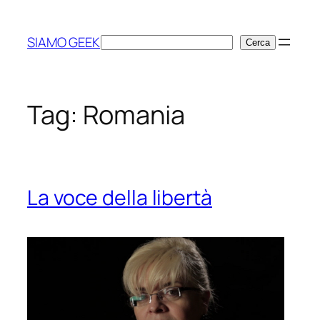
Vai
al
SIAMO GEEK
Cerca
Cerca
contenuto
Tag:
Romania
La voce della libertà