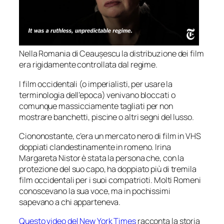
Nella Romania di Ceaușescu la distribuzione dei film
era rigidamente controllata dal regime.
I film occidentali (o
imperialisti
, per usare la
terminologia dell’epoca) venivano bloccati o
comunque massicciamente tagliati per non
mostrare banchetti, piscine o altri segni del lusso.
Ciononostante, c’era un mercato nero di film in VHS
doppiati clandestinamente in romeno. Irina
Margareta Nistor è stata la persona che, con la
protezione del suo capo, ha doppiato più di tremila
film occidentali per i suoi compatrioti. Molti Romeni
conoscevano la sua voce, ma in pochissimi
sapevano a chi apparteneva.
Questo video del New York Times
racconta la storia