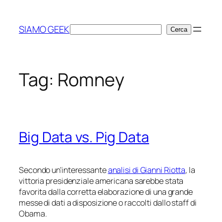
Vai
al
SIAMO GEEK
Cerca
Cerca
contenuto
Tag:
Romney
Big Data vs. Pig Data
Secondo un’interessante
analisi di Gianni Riotta
, la
vittoria presidenziale americana sarebbe stata
favorita dalla corretta elaborazione di una grande
messe di dati a disposizione o raccolti dallo staff di
Obama.