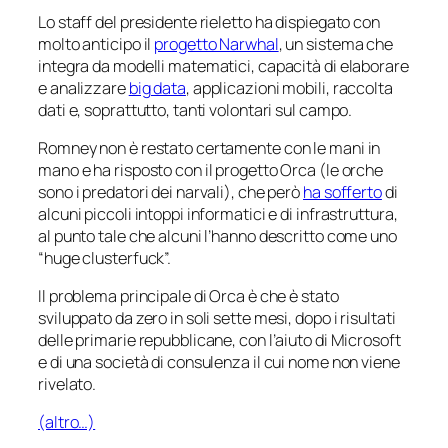
Lo staff del presidente rieletto ha dispiegato con
molto anticipo il
progetto Narwhal
, un sistema che
integra da modelli matematici, capacità di elaborare
e analizzare
big data
, applicazioni mobili, raccolta
dati e, soprattutto, tanti volontari sul campo.
Romney non è restato certamente con le mani in
mano e ha risposto con il progetto Orca (le orche
sono i predatori dei narvali), che però
ha sofferto
di
alcuni piccoli intoppi informatici e di infrastruttura,
al punto tale che alcuni l’hanno descritto come uno
“huge clusterfuck”.
Il problema principale di Orca è che è stato
sviluppato da zero in soli sette mesi, dopo i risultati
delle primarie repubblicane, con l’aiuto di Microsoft
e di una società di consulenza il cui nome non viene
rivelato.
(altro…)