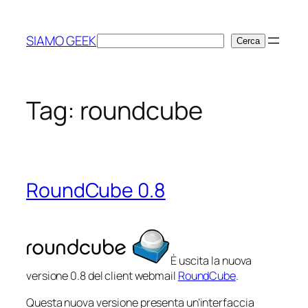
Vai
al
SIAMO GEEK
Cerca
Cerca
contenuto
Tag:
roundcube
RoundCube 0.8
È uscita la nuova
versione 0.8 del client webmail
RoundCube
.
Questa nuova versione presenta un’interfaccia