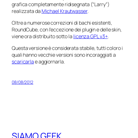
grafica completamente ridisegnata (“Larry”)
realizzata da
Michael Krautwasser
.
Oltre a numerose correzioni di bachi esistenti,
RoundCube, con l’eccezione dei plugin e delle skin,
viene ora distribuito sotto la
licenza GPL v3+
.
Questa versione è considerata stabile, tutti coloro i
quali hanno vecchie versioni sono incoraggiati a
scaricarla
e aggiornarla.
08/08/2012
SIAMO GEEK