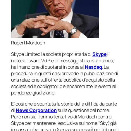
Rupert Murdoch
Skype Limited la società proprietaria di
Skype
il
noto software VoIP e di messaggistica istantanea,
ha intenzione di quotarsi in borsa al
Nasdaq
. La
procedura in questi casi prevede la pubblicazione di
una relazione sull’offerta pubblica d’acquisto della
società ed è obbligatorio elencare tutte le eventuali
pendenze giudiziarie.
E’ così che è spuntata la storia della diffida da parte
di
News Corporation
sulla questione del nome.
Pare non sia il primo tentativo di Murdoch contro
Skype per mantenere l’esclusiva sul nome “
Sky
”, già
in passato ha provato (senza successo) nei tribunali