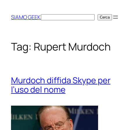
Vai
al
SIAMO GEEK
Cerca
Cerca
contenuto
Tag:
Rupert Murdoch
Murdoch diffida Skype per
l’uso del nome