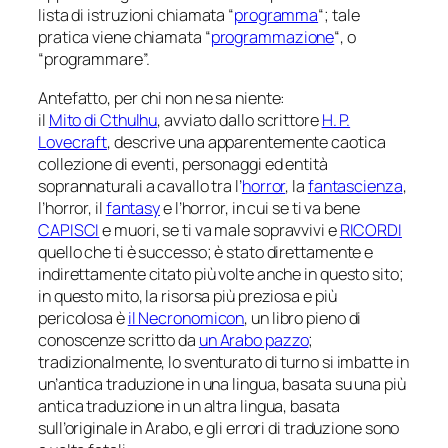
lista di istruzioni chiamata “
programma
“; tale
pratica viene chiamata “
programmazione
“, o
“programmare”.
Antefatto, per chi non ne sa niente:
il
Mito di Cthulhu
, avviato dallo scrittore
H. P.
Lovecraft
, descrive una apparentemente caotica
collezione di eventi, personaggi ed entità
soprannaturali a cavallo tra l’
horror
, la
fantascienza
,
l’horror, il
fantasy
e l’horror, in cui se ti va bene
CAPISCI
e muori, se ti va male sopravvivi e
RICORDI
quello che ti è successo; è stato direttamente e
indirettamente citato più volte anche in questo sito;
in questo mito, la risorsa più preziosa e più
pericolosa è
il Necronomicon
, un libro pieno di
conoscenze scritto da
un Arabo pazzo
;
tradizionalmente, lo sventurato di turno si imbatte in
un’antica traduzione in una lingua, basata su una più
antica traduzione in un altra lingua, basata
sull’originale in Arabo, e gli errori di traduzione sono