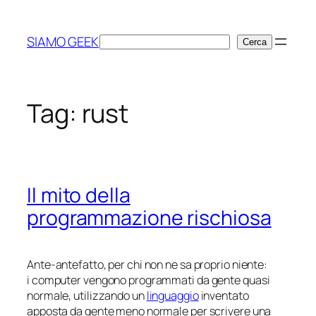
Vai
al
SIAMO GEEK
Cerca
Cerca
contenuto
Tag:
rust
Il mito della
programmazione rischiosa
Ante-antefatto, per chi non ne sa proprio niente:
i computer vengono programmati da gente quasi
normale, utilizzando un
linguaggio
inventato
apposta da gente meno normale per scrivere una