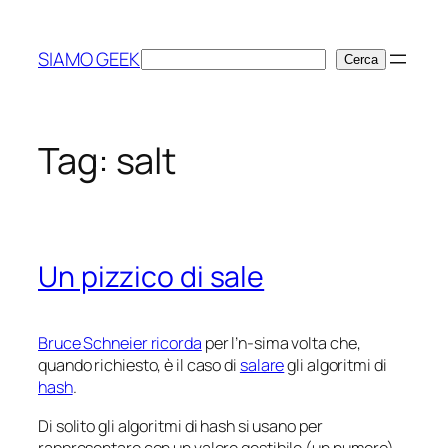
Vai
al
SIAMO GEEK
Cerca
Cerca
contenuto
Tag:
salt
Un pizzico di sale
Bruce Schneier ricorda
per l’n-sima volta che,
quando richiesto, è il caso di
salare
gli algoritmi di
hash
.
Di solito gli algoritmi di hash si usano per
rappresentare con un valore gestibile (un numero)