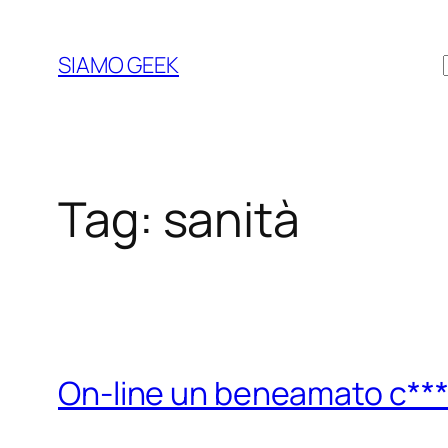
Vai
al
SIAMO GEEK
contenuto
Tag:
sanità
On-line un beneamato c**