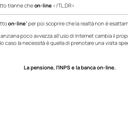
utto tranne che
on-line
</TL;DR>
utto
on-line
” per poi scoprire che la realtà non è esatta
anziana poco avvezza all’uso di Internet cambia il propr
 caso la necessità è quella di prenotare una visita speci
La pensione, l’INPS e la banca on-line.