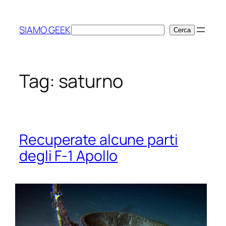
Vai
al
SIAMO GEEK
Cerca
Cerca
contenuto
Tag:
saturno
Recuperate alcune parti
degli F-1 Apollo