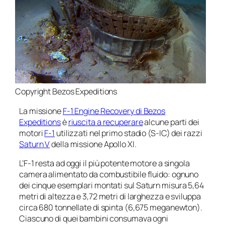
Copyright Bezos Expeditions
La missione
F-1 Engine Recovery
di Bezos
Expeditions
è
riuscita a recuperare
alcune parti dei
motori
F-1
utilizzati nel primo stadio (S-IC) dei razzi
Saturn V
della missione Apollo XI.
L’F-1 resta ad oggi il più potente motore a singola
camera alimentato da combustibile fluido: ognuno
dei cinque esemplari montati sul
Saturn
misura 5,64
metri di altezza e 3,72 metri di larghezza e sviluppa
circa 680 tonnellate di spinta (6,675 meganewton).
Ciascuno di quei bambini consumava ogni