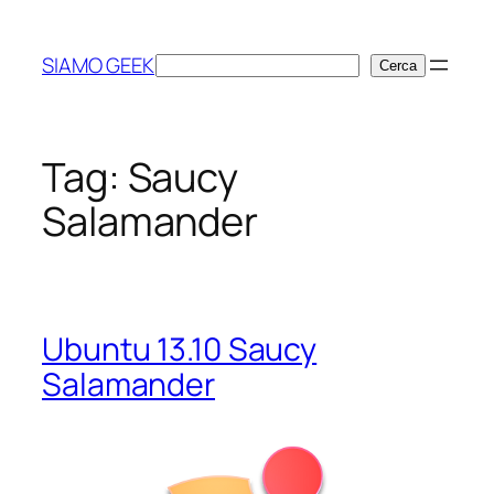
Vai
al
SIAMO GEEK
Cerca
Cerca
contenuto
Tag:
Saucy
Salamander
Ubuntu 13.10 Saucy
Salamander