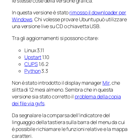
le stesse cose della versione grafica.
In questa versione è stato
rimosso il downloader per
Windows
. Chi volesse provare Ubuntu può utilizzare
una versione live su CD o chiavetta USB.
Tra gli aggiornamenti si possono citare:
Linux 3.11
Upstart
1.10
CUPS
1.6.2
Python
3.3
Non è stato introdotto il display manager
Mir
, che
slitta di 12 mesi almeno. Sembra che in questa
versione sia stato corretto il
problema della copia
dei file via gvfs
.
Da segnalare la comparsa dell’indicatore del
linguaggio della tastiera sulla barra del menu da cui
è possibile richiamare le funzioni relative e la mappa
caratteri.