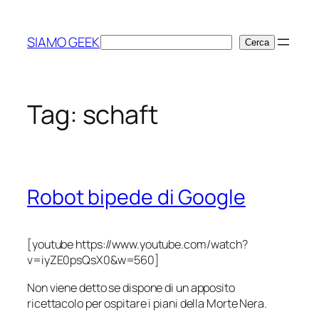
Vai
al
SIAMO GEEK
Cerca
Cerca
contenuto
Tag:
schaft
Robot bipede di Google
[youtube https://www.youtube.com/watch?
v=iyZE0psQsX0&w=560]
Non viene detto se dispone di un apposito
ricettacolo per ospitare i piani della Morte Nera.