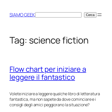
Vai
al
SIAMO GEEK
Cerca
Cerca
contenuto
Tag:
science fiction
Flow chart per iniziare a
leggere il fantastico
Volete iniziare a leggere qualche libro di letteratura
fantastica, ma non sapete da dove cominciare e i
consigli degli amici peggiorano la situazione?