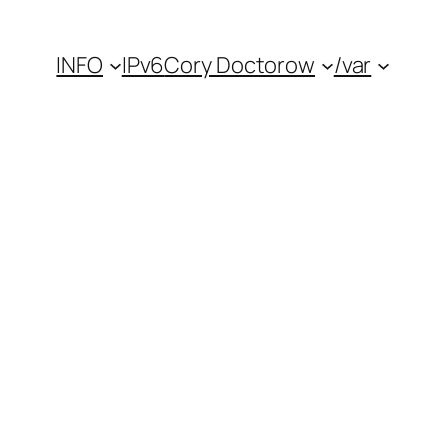
INFO
IPv6
Cory Doctorow
/var