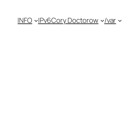
INFO
IPv6
Cory Doctorow
/var