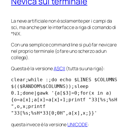
Nevica sul terminale
La neve artificiale non è solamente per i campi da
sci, ma anche per le interfacce a riga di comando di
*NIX.
Con una semplice
command line
si può far nevicare
nel proprio terminale (o fare uno scherzo ad un
collega).
Questa è la versione
ASCII
(tutta su una riga):
clear;while :;do echo $LINES $COLUMNS
$(($RANDOM%$COLUMNS));sleep
0.1;done|gawk '{a[$3]=0;for(x in a)
{o=a[x];a[x]=a[x]+1;printf "33[%s;%sH
",o,x;printf
"33[%s;%sH*33[0;0H",a[x],x;}}'
questa invece è la versione
UNICODE
: