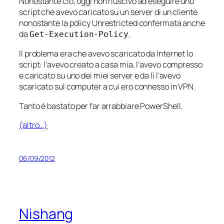
Nonostante ciò, oggi non riuscivo ad eseguire uno
script che avevo caricato su un server di un cliente
nonostante la policy Unrestricted confermata anche
da
.
Get-Execution-Policy
Il problema era che avevo scaricato da Internet lo
script: l’avevo creato a casa mia, l’avevo compresso
e caricato su uno dei miei server e da lì l’avevo
scaricato sul computer a cui ero connesso in VPN.
Tanto è bastato per far arrabbiare PowerShell.
(altro…)
06/09/2012
Nishang