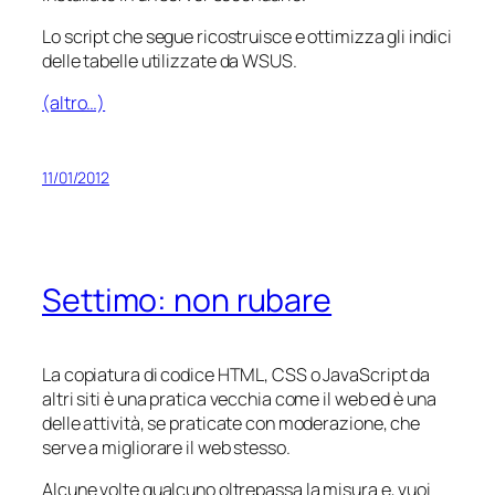
Lo script che segue ricostruisce e ottimizza gli indici
delle tabelle utilizzate da WSUS.
(altro…)
11/01/2012
Settimo: non rubare
La copiatura di codice HTML, CSS o JavaScript da
altri siti è una pratica vecchia come il web ed è una
delle attività, se praticate con moderazione, che
serve a migliorare il web stesso.
Alcune volte qualcuno oltrepassa la misura e, vuoi