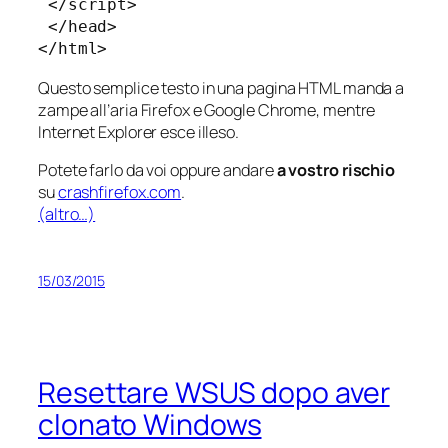
 </script>

 </head>

</html>
Questo semplice testo in una pagina HTML manda a
zampe all’aria Firefox e Google Chrome, mentre
Internet Explorer esce illeso.
Potete farlo da voi oppure andare
a vostro rischio
su
crashfirefox.com
.
(altro…)
15/03/2015
Resettare WSUS dopo aver
clonato Windows