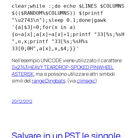
clear;while :;do echo $LINES $COLUMNS
$(($RANDOM%$COLUMNS)) $(printf
"\u2743\n");sleep 0.1;done|gawk
'{a[$3]=0;for(x in a)
{o=a[x];a[x]=a[x]+1;printf "33[%s;%sH
",o,x;printf "33[%s;%sH%s
33[0;0H",a[x],x,$4;}}'
Nell’esempio UNICODE viene utilizzato il carattere
0x2743 HEAVY TEARDROP-SPOKED PINWHEEL
ASTERISK
, ma si possono utilizzare altri simboli
simili del
range Dingbats
. (via
climagic
)
20/12/2012
Salvare in un PST le singole