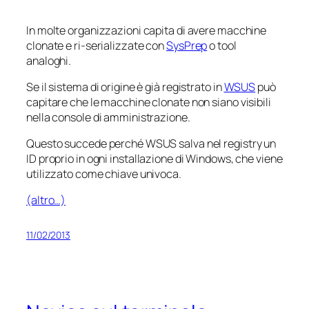
In molte organizzazioni capita di avere macchine
clonate e ri-serializzate con
SysPrep
o tool
analoghi.
Se il sistema di origine è già registrato in
WSUS
può
capitare che le macchine clonate non siano visibili
nella console di amministrazione.
Questo succede perché WSUS salva nel registry un
ID proprio in ogni installazione di Windows, che viene
utilizzato come chiave univoca.
(altro…)
11/02/2013