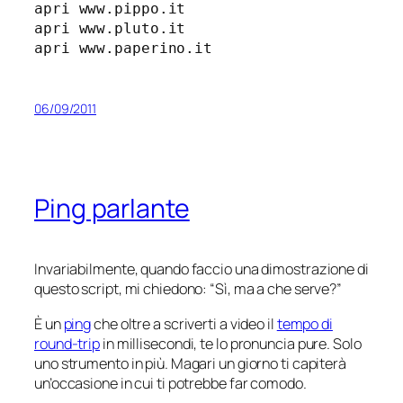
apri www.pippo.it

apri www.pluto.it

apri www.paperino.it
06/09/2011
Ping parlante
Invariabilmente, quando faccio una dimostrazione di
questo script, mi chiedono: “Sì, ma a che serve?”
È un
ping
che oltre a scriverti a video il
tempo di
round-trip
in millisecondi, te lo pronuncia pure. Solo
uno strumento in più. Magari un giorno ti capiterà
un’occasione in cui ti potrebbe far comodo.