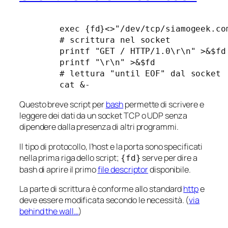
        exec {fd}<>"/dev/tcp/siamogeek.com
        # scrittura nel socket

        printf "GET / HTTP/1.0\r\n" >&$fd

        printf "\r\n" >&$fd

        # lettura "until EOF" dal socket

        cat &-
Questo breve script per
bash
permette di scrivere e
leggere dei dati da un socket TCP o UDP senza
dipendere dalla presenza di altri programmi.
Il tipo di protocollo, l’host e la porta sono specificati
nella prima riga dello script;
serve per dire a
{fd}
bash di aprire il primo
file descriptor
disponibile.
La parte di scrittura è conforme allo standard
http
e
deve essere modificata secondo le necessità. (
via
behind the wall…
)