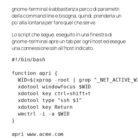
gnome-terminal è abbastanza parco di parametri
della command line e bisogna, quindi, prenderla un
po’ alla lontana per fare quel che serve.
Lo script che segue, eseguito in una finestra di
gnome-terminal apre un tab per ogni host ed esegue
una connessione ssh all’host indicato.
#!/bin/bash

function apri {

  WID=$(xprop -root | grep "_NET_ACTIVE_W
  xdotool windowfocus $WID

  xdotool key ctrl+shift+t

  xdotool type "ssh $1"

  xdotool key Return

  wmctrl -i -a $WID

}

apri www.acme.com
