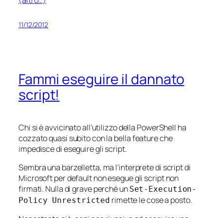
(altro…)
11/12/2012
Fammi eseguire il dannato
script!
Chi si è avvicinato all’utilizzo della PowerShell ha
cozzato quasi subito con la bella
feature
che
impedisce di eseguire gli script.
Sembra una barzelletta, ma l’interprete di script di
Microsoft per default non esegue gli script non
firmati. Nulla di grave perché un
Set-Execution-
rimette le cose a posto.
Policy Unrestricted