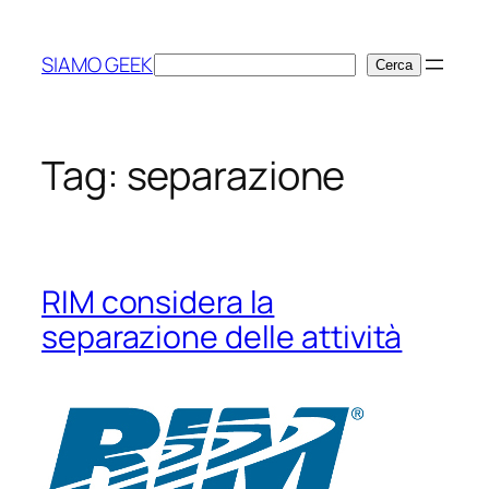
Vai
al
SIAMO GEEK
Cerca
Cerca
contenuto
Tag:
separazione
RIM considera la
separazione delle attività