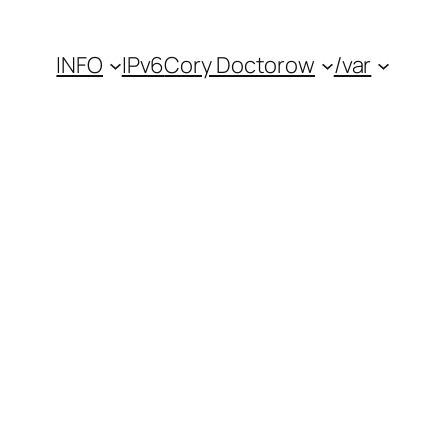
INFO
IPv6
Cory Doctorow
/var