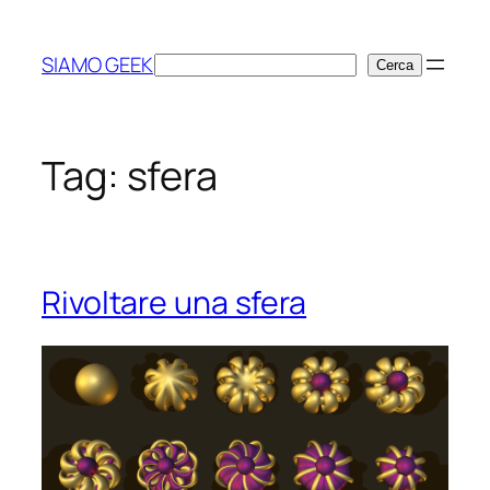
Vai
al
SIAMO GEEK
Cerca
Cerca
contenuto
Tag:
sfera
Rivoltare una sfera