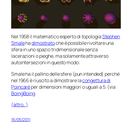
Nel 1958 il matematico esperto di topologia
Stephen
Smale
ha
dimostrato
che è possibile rivoltare una
sfera in uno spazio tridimensionale senza
lacerazioni o pieghe, ma solamente attraverso
autointersezioni in questo modo:
Smale ha il pallino delle sfere (pun intended) perché
nel 1966 è riuscito a dimostrare la
congettura di
Poincaré
per dimensioni maggiori o uguali a 5. (via
BoingBoing
(altro…)
16/05/2011