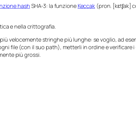
nzione hash
SHA-3: la funzione
Keccak
(pron. [kɛtʃak]
ica e nella crittografia.
iù velocemente stringhe più lunghe: se voglio, ad esempio
i file (con il suo path), metterli in ordine e verificare 
mente più grossi.