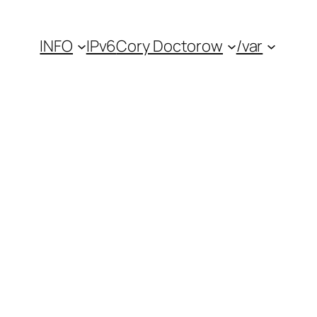
INFO
IPv6
Cory Doctorow
/var