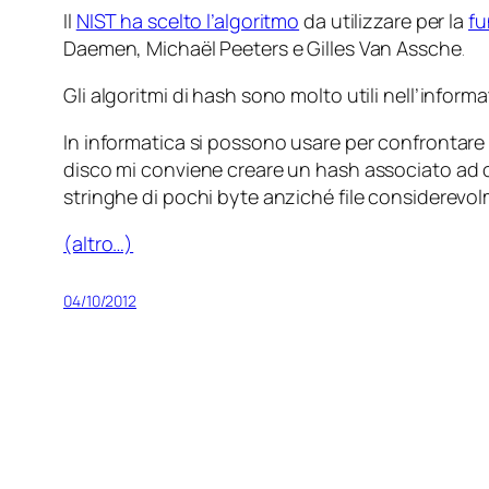
Il
NIST ha scelto l’algoritmo
da utilizzare per la
fu
Daemen, Michaël Peeters e Gilles Van Assche
.
Gli algoritmi di hash sono molto utili nell’informat
In informatica si possono usare per confrontare p
disco mi conviene creare un hash associato ad ogn
stringhe di pochi byte anziché file considerevol
(altro…)
04/10/2012