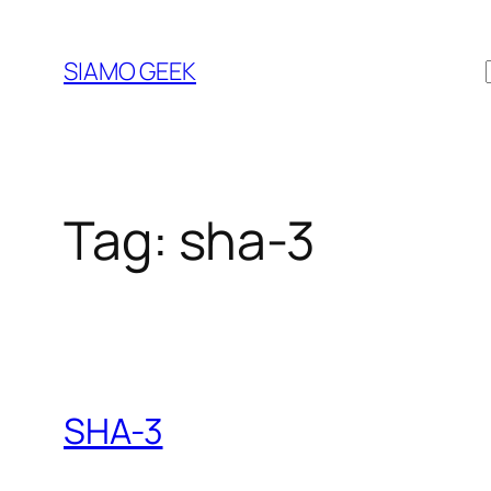
Vai
al
SIAMO GEEK
contenuto
Tag:
sha-3
SHA-3