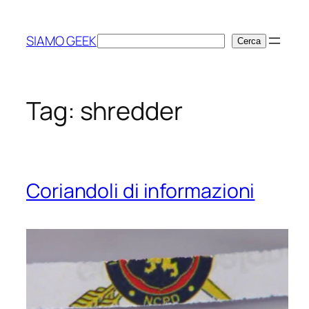
Vai
al
SIAMO GEEK
Cerca
Cerca
contenuto
Tag:
shredder
Coriandoli di informazioni