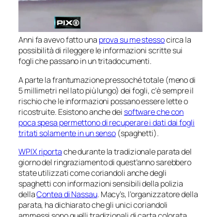
Anni fa avevo fatto una
prova su me stesso
circa la
possibilità di rileggere le informazioni scritte sui
fogli che passano in un tritadocumenti.
A parte la frantumazione pressoché totale (meno di
5 millimetri nel lato più lungo) dei fogli, c’è sempre il
rischio che le informazioni possano essere lette o
ricostruite. Esistono anche dei
software che con
poca spesa permettono di recuperare i dati dai fogli
tritati solamente in un senso
(
spaghetti
).
WPIX riporta
che durante la tradizionale parata del
giorno del ringraziamento di quest’anno sarebbero
state utilizzati come coriandoli anche degli
spaghetti
con informazioni sensibili della polizia
della
Contea di Nassau
. Macy’s, l’organizzatore della
parata, ha dichiarato che gli unici coriandoli
ammessi sono quelli tradizionali di carta colorata