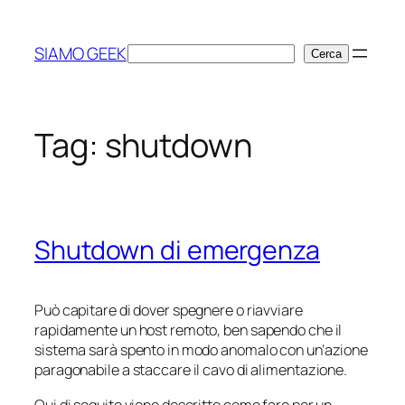
Vai
al
SIAMO GEEK
Cerca
Cerca
contenuto
Tag:
shutdown
Shutdown di emergenza
Può capitare di dover spegnere o riavviare
rapidamente un host remoto, ben sapendo che il
sistema sarà spento in modo anomalo con un’azione
paragonabile a staccare il cavo di alimentazione.
Qui di seguito viene descritto come fare per un