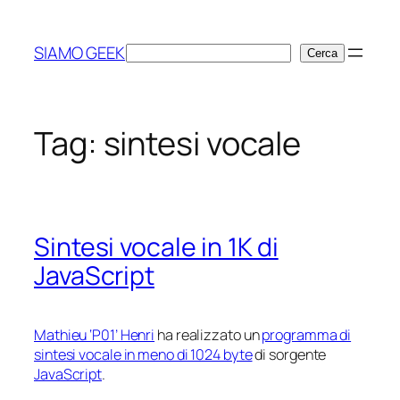
Vai
al
SIAMO GEEK
Cerca
Cerca
contenuto
Tag:
sintesi vocale
Sintesi vocale in 1K di
JavaScript
Mathieu ‘P01’ Henri
ha realizzato un
programma di
sintesi vocale in meno di 1024 byte
di sorgente
JavaScript
.