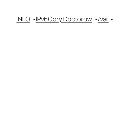
INFO
IPv6
Cory Doctorow
/var