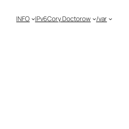
INFO
IPv6
Cory Doctorow
/var