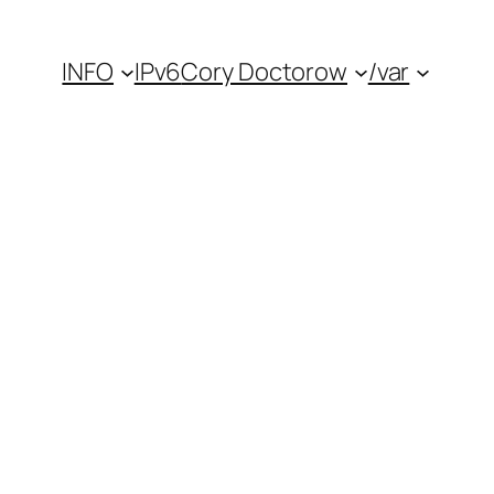
INFO
IPv6
Cory Doctorow
/var