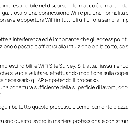
imprescindibile nel discorso informatico è ormai un dat
larga, trovarsi una connessione Wifi è più una normalità
n avere copertura WiFi in tutti gli uffici, ora sembra i
te a interferenza ed è importante che gli access point W
ne è possible affidarsi alla intuizione e alla sorte, se si
mprescindibili le
WiFi Site Survey
. Si tratta, riassumend
 che si vuole valutare, effettuando modifiche sulla co
 necessario gli AP e ripetendo il processo.
 una copertura sufficiente della superficie di lavoro, d
i.
ttogamba tutto questo processo e semplicemente piazza
fettuano questo lavoro in maniera professionale con str