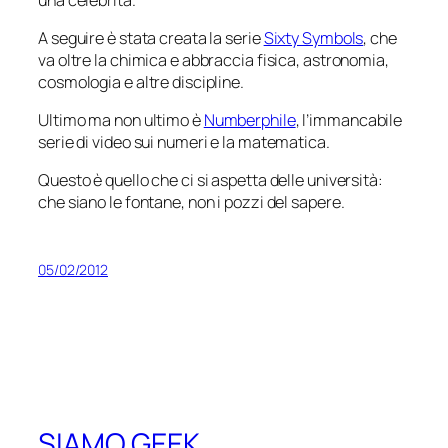
A seguire è stata creata la serie
Sixty Symbols
, che
va oltre la chimica e abbraccia fisica, astronomia,
cosmologia e altre discipline.
Ultimo ma non ultimo è
Numberphile
, l’immancabile
serie di video sui numeri e la matematica.
Questo è quello che ci si aspetta delle università:
che siano le fontane, non i pozzi del sapere.
05/02/2012
SIAMO GEEK