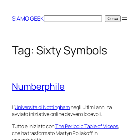
Vai
al
SIAMO GEEK
Cerca
Cerca
contenuto
Tag:
Sixty Symbols
Numberphile
L’
Università di Nottingham
negli ultimi anni ha
avviato iniziative online davvero lodevoli.
Tutto è iniziato con
The Periodic Table of Videos
,
che ha trasformato Martyn Poliakoff in
una celebrità.