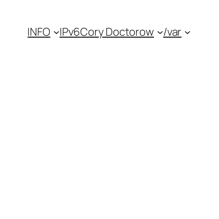
INFO
IPv6
Cory Doctorow
/var