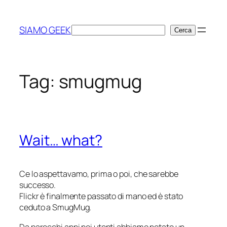
Vai
al
SIAMO GEEK
Cerca
Cerca
contenuto
Tag:
smugmug
Wait… what?
Ce lo aspettavamo, prima o poi, che sarebbe
successo.
Flickr è finalmente passato di mano ed è stato
ceduto a SmugMug.
Da parecchi anni noi utenti abbiamo notato un