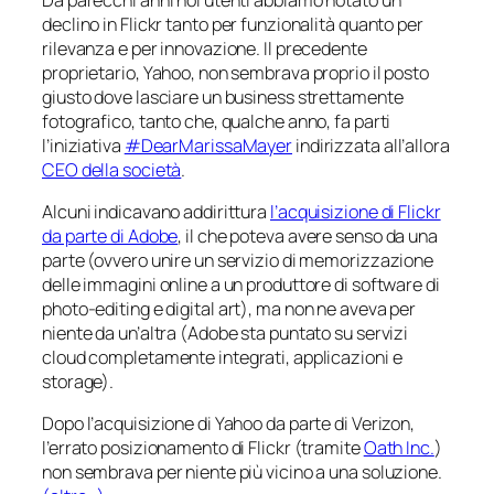
declino in Flickr tanto per funzionalità quanto per
rilevanza e per innovazione. Il precedente
proprietario, Yahoo, non sembrava proprio il posto
giusto dove lasciare un business strettamente
fotografico, tanto che, qualche anno, fa parti
l’iniziativa
#DearMarissaMayer
indirizzata all’allora
CEO della società
.
Alcuni indicavano addirittura
l’acquisizione di Flickr
da parte di Adobe
, il che poteva avere senso da una
parte (ovvero unire un servizio di memorizzazione
delle immagini online a un produttore di software di
photo-editing
e
digital art
), ma non ne aveva per
niente da un’altra (Adobe sta puntato su servizi
cloud
completamente integrati, applicazioni
e
storage).
Dopo l’acquisizione di Yahoo da parte di Verizon,
l’errato posizionamento di Flickr (tramite
Oath Inc.
)
non sembrava per niente più vicino a una soluzione.