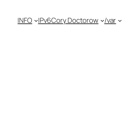
INFO
IPv6
Cory Doctorow
/var