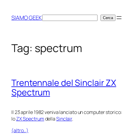
Vai
al
SIAMO GEEK
Cerca
Cerca
contenuto
Tag:
spectrum
Trentennale del Sinclair ZX
Spectrum
Il 23 aprile 1982 veniva lanciato un computer storico:
lo
ZX Spectrum
della
Sinclair
.
(altro…)