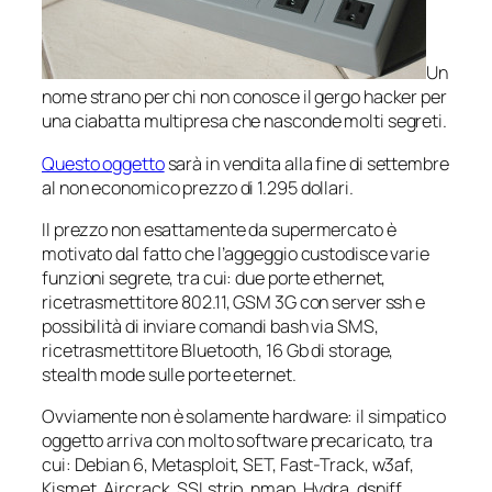
Un
nome strano per chi non conosce il gergo hacker per
una
ciabatta
multipresa che nasconde molti segreti.
Questo oggetto
sarà in vendita alla fine di settembre
al non economico prezzo di 1.295 dollari.
Il prezzo non esattamente da supermercato è
motivato dal fatto che l’aggeggio custodisce varie
funzioni segrete, tra cui: due porte ethernet,
ricetrasmettitore 802.11, GSM 3G con server ssh e
possibilità di inviare comandi bash via SMS,
ricetrasmettitore Bluetooth, 16 Gb di storage,
stealth mode sulle porte eternet.
Ovviamente non è solamente hardware: il simpatico
oggetto arriva con molto software precaricato, tra
cui: Debian 6, Metasploit, SET, Fast-Track, w3af,
Kismet, Aircrack, SSLstrip, nmap, Hydra, dsniff,