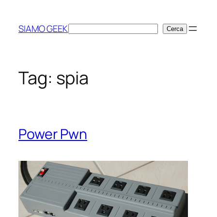
Vai
al
SIAMO GEEK
Cerca
Cerca
contenuto
Tag:
spia
Power Pwn