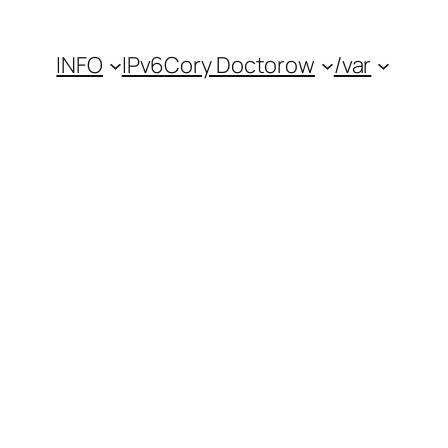
INFO
IPv6
Cory Doctorow
/var