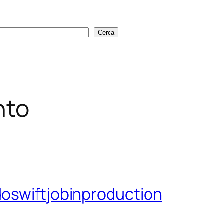
Cerca
Cerca
nto
doswiftjobinproduction