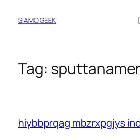
Vai
al
SIAMO GEEK
contenuto
Tag:
sputtaname
hiybbprqag mbzrxpgjys in