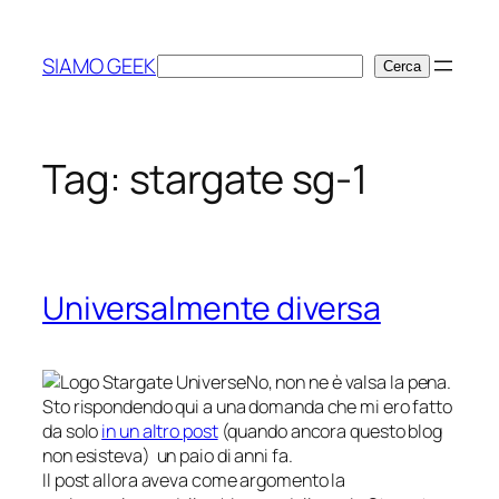
Vai
al
SIAMO GEEK
Cerca
Cerca
contenuto
Tag:
stargate sg-1
Universalmente diversa
No, non ne è valsa la pena.
Sto rispondendo qui a una domanda che mi ero fatto
da solo
in un altro post
(quando ancora questo blog
non esisteva) un paio di anni fa.
Il post allora aveva come argomento la