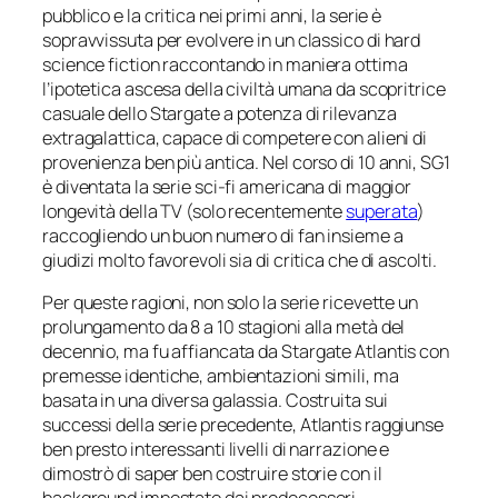
pubblico e la critica nei primi anni, la serie è
sopravvissuta per evolvere in un classico di
hard
science fiction
raccontando in maniera ottima
l’ipotetica ascesa della civiltà umana da scopritrice
casuale dello
Stargate
a potenza di rilevanza
extragalattica, capace di competere con alieni di
provenienza ben più antica. Nel corso di 10 anni, SG1
è diventata la serie sci-fi americana di maggior
longevità della TV (solo recentemente
superata
)
raccogliendo un buon numero di fan insieme a
giudizi molto favorevoli sia di critica che di ascolti.
Per queste ragioni, non solo la serie ricevette un
prolungamento da 8 a 10 stagioni alla metà del
decennio, ma fu affiancata da
Stargate Atlantis
con
premesse identiche, ambientazioni simili, ma
basata in una diversa galassia. Costruita sui
successi della serie precedente,
Atlantis
raggiunse
ben presto interessanti livelli di narrazione e
dimostrò di saper ben costruire storie con il
background impostato dai predecessori.