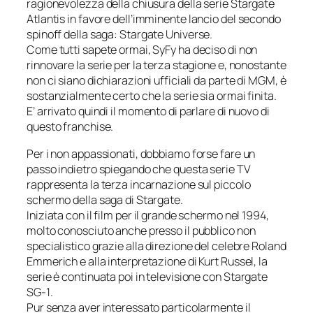
ragionevolezza della chiusura della serie
Stargate
Atlantis
in favore dell’imminente lancio del secondo
spinoff della saga:
Stargate Universe
.
Come tutti sapete ormai, SyFy ha deciso di non
rinnovare la serie per la terza stagione e, nonostante
non ci siano dichiarazioni ufficiali da parte di MGM, è
sostanzialmente certo che la serie sia ormai finita.
E’ arrivato quindi il momento di parlare di nuovo di
questo
franchise
.
Per i non appassionati, dobbiamo forse fare un
passo indietro spiegando che questa serie TV
rappresenta la terza incarnazione sul piccolo
schermo della saga di Stargate.
Iniziata con il film per il grande schermo nel 1994,
molto conosciuto anche presso il pubblico non
specialistico grazie alla direzione del celebre Roland
Emmerich e alla interpretazione di Kurt Russel, la
serie è continuata poi in televisione con
Stargate
SG-1
.
Pur senza aver interessato particolarmente il