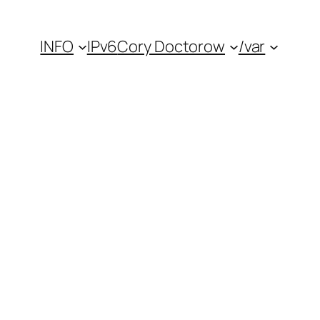
INFO
IPv6
Cory Doctorow
/var